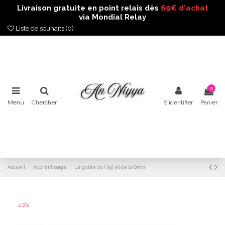
Livraison gratuite en point relais dès
69€ d'achat
via
Mondial Relay
Liste de souhaits (
0
)
0
Menu
Chercher
S'identifier
Panier
Accueil
Apprentissage
Le guide du Hajj et de la Omra
-10%