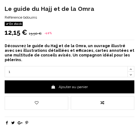
Le guide du Hajj et de la Omra
Référence
bdouins
En stock
12,15 €
13,50 €
-10%
Découvrez le guide du Hajj et de la Omra, un ouvrage illustré
avec ses illustrations détaillées et efficaces, cartes annotées et
une multitude de conseils avisés. Un compagnon idéal pour les
pèlerins.
Ajouter au panier