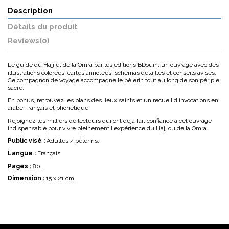
Description
Détails du produit
Reviews
(0)
Le guide du Hajj et de la Omra par les éditions BDouin, un ouvrage avec des
illustrations colorées, cartes annotées, schémas détaillés et conseils avisés.
Ce compagnon de voyage accompagne le pèlerin tout au long de son périple
sacré.
En bonus, retrouvez les plans des lieux saints et un recueil d'invocations en
arabe, français et phonétique.
Rejoignez les milliers de lecteurs qui ont déjà fait confiance à cet ouvrage
indispensable pour vivre pleinement l'expérience du Hajj ou de la Omra.
Public visé :
Adultes / pèlerins.
Langue :
Français.
Pages :
80.
Dimension :
15 x 21 cm.
No reviews
Write review